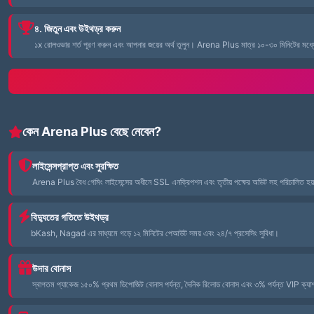
৪. জিতুন এবং উইথড্র করুন
১x রোলওভার শর্ত পূরণ করুন এবং আপনার জয়ের অর্থ তুলুন। Arena Plus মাত্র ১০-৩০ মিনিটের মধ্যে
কেন Arena Plus বেছে নেবেন?
লাইসেন্সপ্রাপ্ত এবং সুরক্ষিত
Arena Plus বৈধ গেমিং লাইসেন্সের অধীনে SSL এনক্রিপশন এবং তৃতীয় পক্ষের অডিট সহ পরিচালিত হয
বিদ্যুতের গতিতে উইথড্র
bKash, Nagad এর মাধ্যমে গড়ে ১২ মিনিটের পেআউট সময় এবং ২৪/৭ প্রসেসিং সুবিধা।
উদার বোনাস
স্বাগতম প্যাকেজ ১৫০% প্রথম ডিপোজিট বোনাস পর্যন্ত, দৈনিক রিলোড বোনাস এবং ৩% পর্যন্ত VIP ক্যা