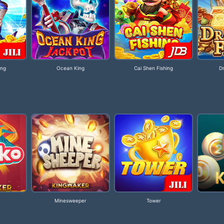
ing
Ocean King
Cai Shen Fishing
Dr
Minesweeper
Tower