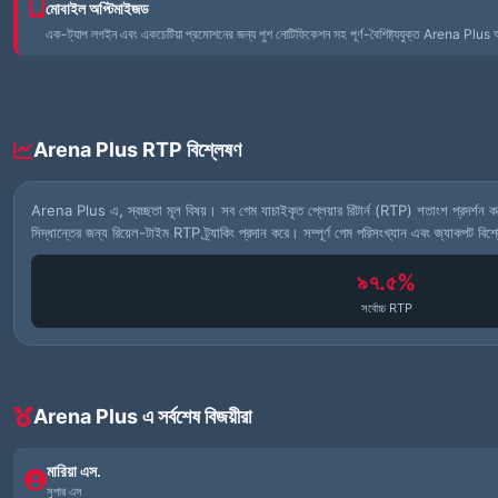
মোবাইল অপ্টিমাইজড
এক-ট্যাপ লগইন এবং একচেটিয়া প্রমোশনের জন্য পুশ নোটিফিকেশন সহ পূর্ণ-বৈশিষ্ট্যযুক্ত Arena Plus 
Arena Plus RTP বিশ্লেষণ
Arena Plus এ, স্বচ্ছতা মূল বিষয়। সব গেম যাচাইকৃত প্লেয়ার রিটার্ন (RTP) শতাংশ প্রদর
সিদ্ধান্তের জন্য রিয়েল-টাইম RTP ট্র্যাকিং প্রদান করে। সম্পূর্ণ গেম পরিসংখ্যান এবং জ্যাকপট ব
৯৭.৫%
সর্বোচ্চ RTP
Arena Plus এ সর্বশেষ বিজয়ীরা
মারিয়া এস.
সুপার এস