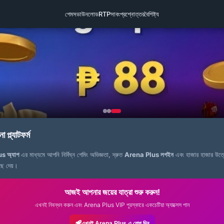
গেমস
ডাউনলোড
RTP
সাবং
প্রশ্নোত্তর
বৈশিষ্ট্য
্ল্যাটফর্ম
s অ্যাপ
এর মাধ্যমে আপনি নির্বিঘ্ন গেমিং অভিজ্ঞতা, দ্রুত
Arena Plus লগইন
এবং হাজার হাজার উত্ত
ঁছে দেয়।
আজই আপনার জয়ের যাত্রা শুরু করুন!
এখনই নিবন্ধন করুন এবং Arena Plus VIP পুরস্কারে একচেটিয়া অ্যাক্সেস পান
এখনই Arena Plus এ যোগ দিন