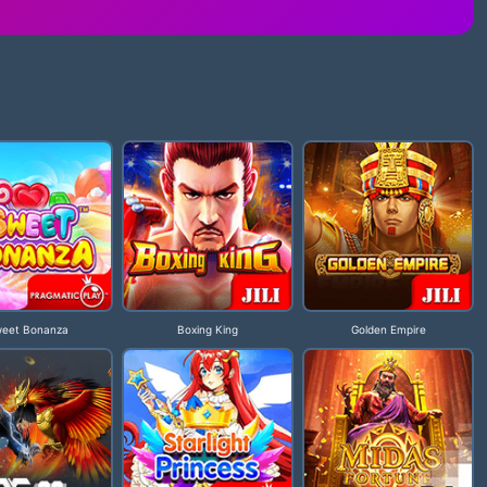
eet Bonanza
Boxing King
Golden Empire