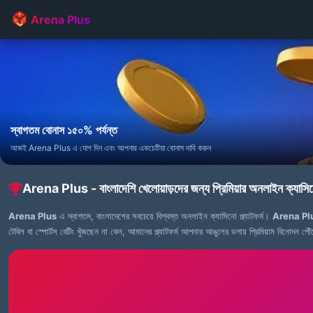
Arena Plus
স্বাগতম বোনাস ১৫০% পর্যন্ত
আজই Arena Plus এ যোগ দিন এবং আপনার একচেটিয়া বোনাস দাবি করুন
Arena Plus - বাংলাদেশি খেলোয়াড়দের জন্য প্রিমিয়ার অনলাইন ক্যাসিনো প
Arena Plus
এ স্বাগতম, বাংলাদেশের সবচেয়ে বিশ্বস্ত অনলাইন ক্যাসিনো প্ল্যাটফর্ম।
Arena Plu
টেবিল বা স্পোর্টস বেটিং খুঁজছেন না কেন, আমাদের প্ল্যাটফর্ম আপনার আঙুলের ডগায় প্রিমিয়াম বিনোদন পৌ