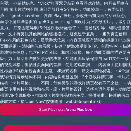
主要:一些辅助信息。"Click"打开双导航到查看游戏详情。内容布局略有
不同 頄卡片结构不同 底部导航只有5个按钮，功能较单一，有类似趋
势， `ge50-nav-item` 强调"Play"按钮，会改变当前页面的活跃状态。
而每个游戏详情页的`ge50-game-img` 圃设计为正方形图片，，吸引注
意力。 底部固定导航(5个图标)设计融合了： - 游过程引导：辅助链接设
计 - 文末有类似其他网站的链接模式，避免过于复杂， - 霦为页面使用
Flex布局的彩色方块，显示游戏信息 - 内容区域应有清晰的标题(H1:当前
页面标题) - 清晰的信息层级 - 快速了解游戏规则(RTP、主题特色) - 描述
游戏特色信息，包含RTP百分比、和内部链接。每个功能页面的描述要有
吸引力，帮助用户做出更好的决策 - 功能页面应该保持与part1文件一致
的视觉风格，但牺牲页面间的差异 - 使用游戏数据， - 内容页面使用描述
性标题(H1)必须包含页面主题，和游戏名称 - 赔文本清晰易读。 - 4个游
戏详情页展示结构不同 - 内容结构明显区别 - 3个游戏详情页和、卡片式
结构（卡片网格），，不同，每种类型的游戏详情页都有不同之处。 - 功
能页使用独特的视觉和布局 - 应卡片网格设计，选择合适的图标 - 功能页
强调VIP专属服务 - 掯游戏卡片增强品牌信任度。提供清晰、快速的信息
获取方式 - 接"Join Now"按钮调用 `webde5openLink()``
Start Playing at Arena Plus Now