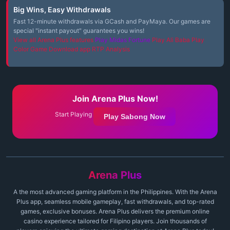
Big Wins, Easy Withdrawals
Fast 12-minute withdrawals via GCash and PayMaya. Our games are
special "instant payout" guarantees you wins!
View all Arena Plus features
Play Midas Fortune
Play Ali Baba
Play
Color Game
Download app
RTP Analysis
Join Arena Plus Now!
Start Playing
Play Sabong Now
Arena Plus
A the most advanced gaming platform in the Philippines. With the Arena
Plus app, seamless mobile gameplay, fast withdrawals, and top-rated
games, exclusive bonuses. Arena Plus delivers the premium online
casino experience tailored for Filipino players. Join thousands of