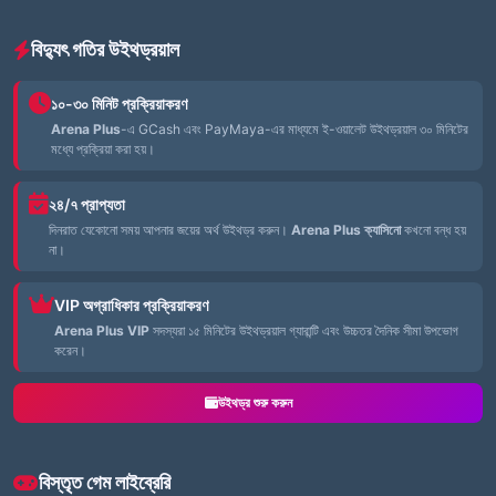
বিদ্যুৎ গতির উইথড্রয়াল
১০-৩০ মিনিট প্রক্রিয়াকরণ
Arena Plus
-এ GCash এবং PayMaya-এর মাধ্যমে ই-ওয়ালেট উইথড্রয়াল ৩০ মিনিটের
মধ্যে প্রক্রিয়া করা হয়।
২৪/৭ প্রাপ্যতা
দিনরাত যেকোনো সময় আপনার জয়ের অর্থ উইথড্র করুন।
Arena Plus ক্যাসিনো
কখনো বন্ধ হয়
না।
VIP অগ্রাধিকার প্রক্রিয়াকরণ
Arena Plus VIP
সদস্যরা ১৫ মিনিটের উইথড্রয়াল গ্যারান্টি এবং উচ্চতর দৈনিক সীমা উপভোগ
করেন।
উইথড্র শুরু করুন
বিস্তৃত গেম লাইব্রেরি