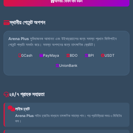
আপনার বোনাস দাবি করুন
স্থানীয় পেমেন্ট অপশন
Arena Plus
সুবিধাজনক আমানত এবং উইথড্রয়ালের জন্য সমস্ত প্রধান ফিলিপাইন
পেমেন্ট পদ্ধতি সমর্থন করে। সমস্ত অপশনের জন্য তাৎক্ষণিক ক্রেডিট।
GCash
PayMaya
BDO
BPI
USDT
UnionBank
২৪/৭ গ্রাহক সহায়তা
লাইভ চ্যাট
Arena Plus
লাইভ চ্যাটের মাধ্যমে তাৎক্ষণিক সাহায্য পান। গড় প্রতিক্রিয়া সময় ৩ মিনিটের
কম।