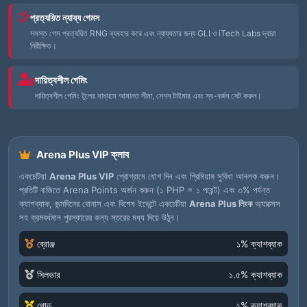
প্রত্যয়িত ন্যায্য গেমস
সমস্ত গেম প্রত্যয়িত RNG ব্যবহার করে এবং ন্যায্যতার জন্য GLI ও iTech Labs দ্বারা
নিরীক্ষিত।
দায়িত্বশীল গেমিং
দায়িত্বশীল গেমিং টুলের মাধ্যমে আমানত সীমা, সেশন টাইমার এবং স্ব-বর্জন সেট করুন।
Arena Plus VIP ক্লাব
একচেটিয়া
Arena Plus VIP
প্রোগ্রামে যোগ দিন এবং প্রিমিয়াম সুবিধা আনলক করুন।
প্রতিটি বাজিতে Arena Points অর্জন করুন (১ PHP = ১ পয়েন্ট) এবং ৩% পর্যন্ত
ক্যাশব্যাক, জন্মদিনের বোনাস এবং বিশেষ ইভেন্টে একচেটিয়া
Arena Plus লিংক
অ্যাক্সেস
সহ ক্রমবর্ধমান পুরস্কারের জন্য স্তরের মধ্য দিয়ে উঠুন।
ব্রোঞ্জ
১% ক্যাশব্যাক
সিলভার
১.৫% ক্যাশব্যাক
গোল্ড
২% ক্যাশব্যাক