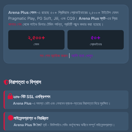
Arena Plus গেমস
-এ রয়েছে ৫০+ প্রিমিয়াম প্রোভাইডারের ২,৫০০+ টাইটেল যেমন
Pragmatic Play, PG Soft, Jili, এবং CQ9।
Arena Plus স্লট
-এর প্রিয়
কালার গেম
থেকে লাইভ ডিলার টেবিল পর্যন্ত, প্রতিটি পছন্দ কভার করা হয়েছে।
২,৫০০+
৫০+
গেমস
প্রোভাইডার
সব গেম ব্রাউজ করুন
|
আলি বাবা খেলুন
নিরাপত্তা ও বিশ্বাস
২৫৬-বিট SSL এনক্রিপশন
Arena Plus
-এ সমস্ত ডেটা এবং লেনদেন ব্যাংক-স্তরের নিরাপত্তা দিয়ে সুরক্ষিত।
লাইসেন্সপ্রাপ্ত ও নিয়ন্ত্রিত
Arena Plus কি বৈধ
? হ্যাঁ - ফিলিপাইন গেমিং কর্তৃপক্ষের অধীনে সম্পূর্ণ লাইসেন্সপ্রাপ্ত।