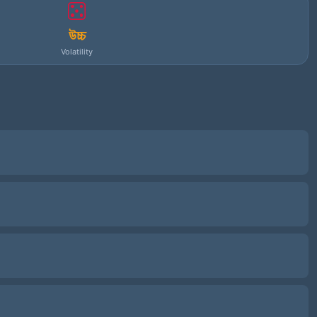
উচ্চ
Volatility