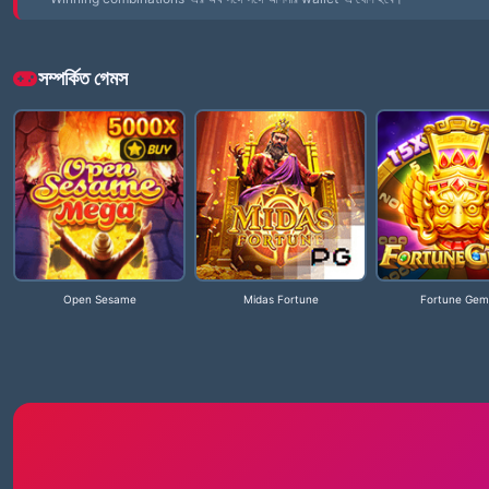
সম্পর্কিত গেমস
Open Sesame
Midas Fortune
Fortune Gem